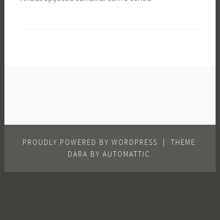
PROUDLY POWERED BY WORDPRESS
|
THEME:
DARA BY
AUTOMATTIC
.