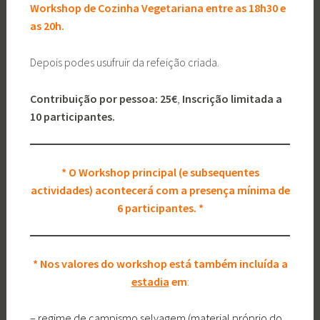
Workshop de Cozinha Vegetariana entre as 18h30 e
as 20h.
Depois podes usufruir da refeição criada.
Contribuição por pessoa: 25€
,
Inscrição limitada a
10 participantes.
* O Workshop principal (e subsequentes
actividades) acontecerá com a presença mínima de
6 participantes.
*
* Nos valores do workshop está também incluída a
estadia
em
:
– regime de campismo selvagem (material próprio do