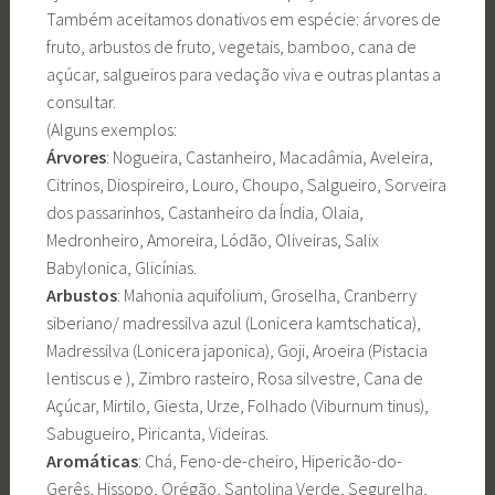
Também aceitamos donativos em espécie: árvores de
fruto, arbustos de fruto, vegetais, bamboo, cana de
açúcar, salgueiros para vedação viva e outras plantas a
consultar.
(Alguns exemplos:
Árvores
: Nogueira, Castanheiro, Macadâmia, Aveleira,
Citrinos, Diospireiro, Louro, Choupo, Salgueiro, Sorveira
dos passarinhos, Castanheiro da Índia, Olaia,
Medronheiro, Amoreira, Lódão, Oliveiras, Salix
Babylonica, Glicínias.
Arbustos
: Mahonia aquifolium, Groselha, Cranberry
siberiano/ madressilva azul (Lonicera kamtschatica),
Madressilva (Lonicera japonica), Goji, Aroeira (Pistacia
lentiscus e ), Zimbro rasteiro, Rosa silvestre, Cana de
Açúcar, Mirtilo, Giesta, Urze, Folhado (Viburnum tinus),
Sabugueiro, Piricanta, Videiras.
Aromáticas
: Chá, Feno-de-cheiro, Hipericão-do-
Gerês, Hissopo, Orégão, Santolina Verde, Segurelha,